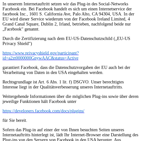
In unserem Internetauftritt setzen wir das Plug-in des Social-Networks
Facebook ein. Bei Facebook handelt es sich um einen Internetservice der
facebook Inc., 1601 S. California Ave, Palo Alto, CA 94304, USA. In der
EU wird dieser Service wiederum von der Facebook Ireland Limited, 4
Grand Canal Square, Dublin 2, Irland, betrieben, nachfolgend beide nur
„Facebook“ genannt.
Durch die Zertifizierung nach dem EU-US-Datenschutzschild („EU-US
Privacy Shield“)
https://www.privacyshield.gov/participant?
id=a2zt0000000GnywAAC&status=Active
garantiert Facebook, dass die Datenschutzvorgaben der EU auch bei der
Verarbeitung von Daten in den USA eingehalten werden.
Rechtsgrundlage ist Art. 6 Abs. 1 lit. f) DSGVO. Unser berechtigtes
Interesse liegt in der Qualitätsverbesserung unseres Internetauftritts.
Weitergehende Informationen über die möglichen Plug-ins sowie über deren
jeweilige Funktionen hält Facebook unter
https://developers.facebook.com/docs/plugins/
für Sie bereit.
Sofern das Plug-in auf einer der von Ihnen besuchten Seiten unseres
Internetauftritts hinterlegt ist, lädt Ihr Internet-Browser eine Darstellung des
Plug-ins von den Servern von Facebook in den USA herunter. Aus