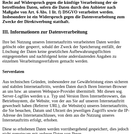
Recht auf Widerspruch gegen die künftige Verarbeitung der sie
betreffenden Daten, sofern die Daten durch den Anbieter nach
Maßgabe von Art. 6 Abs. 1 lit. f) DSGVO verarbeitet werden.
Insbesondere ist ein Widerspruch gegen die Datenverarbeitung zum
Zwecke der Direktwerbung statthaft.
III. Informationen zur Datenverarbeitung
Ihre bei Nutzung unseres Internetauftritts verarbeiteten Daten werden
gelöscht oder gesperrt, sobald der Zweck der Speicherung entfällt, der
Löschung der Daten keine gesetzlichen Aufbewahrungspflichten
entgegenstehen und nachfolgend keine anderslautenden Angaben zu
einzelnen Verarbeitungsverfahren gemacht werden.
Serverdaten
Aus technischen Gründen, insbesondere zur Gewährleistung eines sicheren
und stabilen Internetauftritts, werden Daten durch Ihren Internet-Browser
an uns bzw. an unseren Webspace-Provider übermittelt. Mit diesen sog.
Server-Logfiles werden u.a. Typ und Version Ihres Internetbrowsers, das
Betriebssystem, die Website, von der aus Sie auf unseren Internetauftritt
gewechselt haben (Referrer URL), die Website(s) unseres Internetauftritts,
die Sie besuchen, Datum und Uhrzeit des jeweiligen Zugriffs sowie die IP-
Adresse des Internetanschlusses, von dem aus die Nutzung unseres
Internetauftritts erfolgt, erhoben.
Diese so erhobenen Daten werden vorrübergehend gespeichert, dies jedoch
nicht gemeinsam mit anderen Daten von Ihnen.